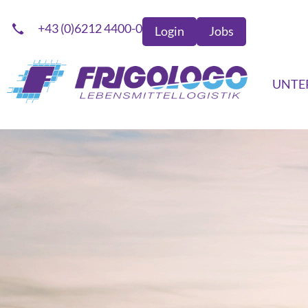
+43 (0)6212 4400-0
Login
Jobs
UNTE